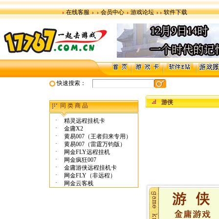
在线客服
会员中心
游戏论坛
软件下载
快速搜索：
游侠
同 类 商 品
·
精灵远程挂机卡
·
金庸X2
·
黄易007（王者归来专用）
·
黄易007（雷霆万钧版）
·
网金FLY远程挂机
·
网金疯狂007
·
金庸游侠远程挂机卡
·
网金FLY（非远程）
·
网金云客栈